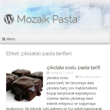
İçeriğe geç
Mozaik Pasta
Menü
Etiket: çikolatalı pasta tarifleri
çikolata soslu pasta tarifi
Temmuz 2, 2014
Bir yorum yapın
çikolata soslu
pasta tarifi, bir tencereye dala
çikolata hariç sos malzemelerini
koyup karıştırarak kaynatıyoruz.
Üzerine damla çikolatayı ilave
ederek eritiyoruz ve soğumaya
bırakıyoruz. Bir kâsede sütü kahveyi ve toz şekeri karıştırarak