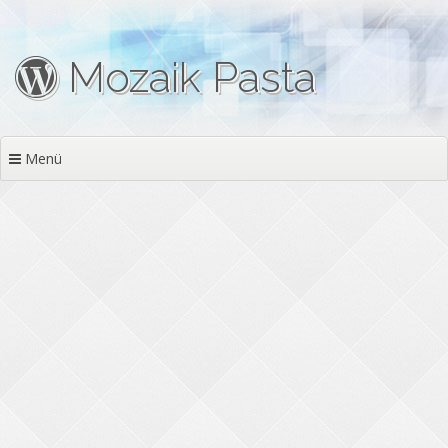
İçeriğe geç
Mozaik Pasta
Menü