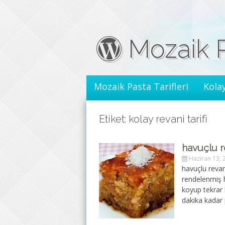
İçeriğe geç
Mozaik 
Mozaik Pasta Tarifleri
Kolay
Etiket: kolay revani tarifi
havuçlu re
Haziran 13, 
havuçlu revan
rendelenmiş h
koyup tekrar 
dakika kadar 