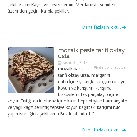
şekilde açın.Kayısı ve cevizi serpin. Merdaneyle yeniden
üzerinden geçin. Kalıpla şekiller…
Daha fazlasını oku...
mozaik pasta tarifi oktay
usta
Nisan 30, 2014
Bir yorum yapın
mozaik pasta
tarifi oktay usta, margarini
eritin.İçine şeker,kakao,yumurtayı
koyun ve karıştırın.Karışıma
bisküvileri ufak parçalayıp içine
koyun.Fıstığı da iri olarak içine katın.Hepsini iyice harmanyalın
ve yağlı kağıt serilmiş tepsiye koyun.Kağıttaki karışımı rulo
yapın istediğiniz şekli verin.Buzdolabında 1-2…
Daha fazlasını oku...