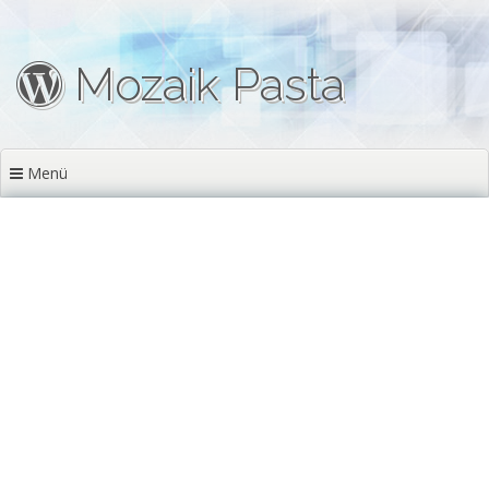
İçeriğe geç
Mozaik Pasta
Menü