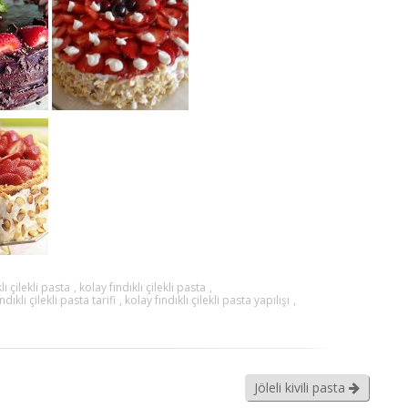
lı çilekli pasta
,
kolay fındıklı çilekli pasta
,
ndıklı çilekli pasta tarifi
,
kolay fındıklı çilekli pasta yapılışı
,
Jöleli kivili pasta