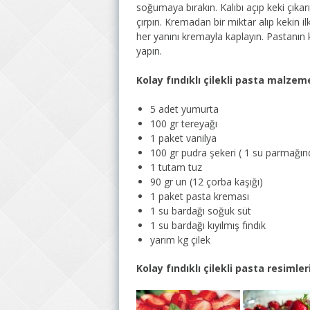
soğumaya bırakın. Kalıbı açıp keki çıka
çırpın. Kremadan bir miktar alıp kekin il
her yanını kremayla kaplayın. Pastanın ke
yapın.
Kolay fındıklı çilekli pasta malzeme
5 adet yumurta
100 gr tereyağı
1 paket vanilya
100 gr pudra şekeri ( 1 su parmağınd
1 tutam tuz
90 gr un (12 çorba kaşığı)
1 paket pasta kreması
1 su bardağı soğuk süt
1 su bardağı kıyılmış fındık
yarım kg çilek
Kolay fındıklı çilekli pasta resimleri