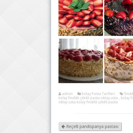
admin
Kolay Pasta Tarifleri
fındık
kolay fındıklı çilekli pasta oktay usta
,
kolay fı
oktay usta kolay fındıklı çilekli pasta
Reçelli pandispanya pastası