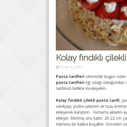
Kolay fındıklı çilekl
Ocak 10, 2015
Pasta tarifleri
sitemizde bugün sizler 
pasta tarifleri
ilgi odağı olduğundan do
tarifimizi birlikte inceleyelim.
Kolay fındıklı çilekli pasta tarifi
, yu
vanilyayı, pudra şekerini ve tuzu krema
ekleyerek karıştırın. Yumurta aklarını a
ekleyin. Elenmiş unu katın. 20-22 cm çap
Hamuru bir kalıba boşaltın. Önceden ısıtı